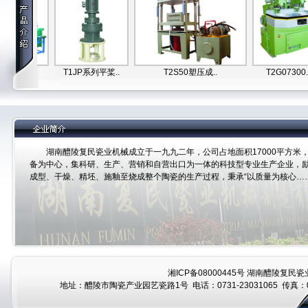
线..
T1JP系列平桨..
T2S50塑压成..
T2G07300..
湖南醴陵复民瓷业机械成立于一九九二年，公司占地面积17000平方米，
备为中心，集科研、生产、营销和自营出口为一体的科技型专业生产企业，
成型、干燥、精坯、施釉至烧成整个陶瓷的生产过程，秉承“以质量为核心…
湘ICP备08000445号
湖南醴陵复民瓷业
地址：醴陵市陶瓷产业园艺瓷路1号 电话：0731-23031065 传真：07